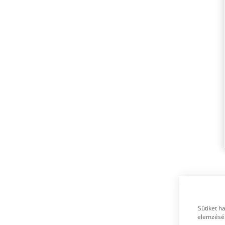
Sütiket h
elemzésér