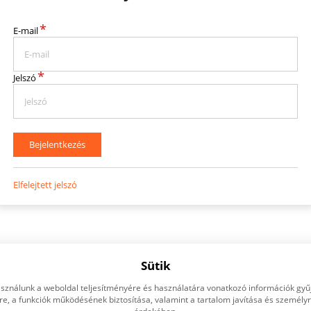
*
E-mail
*
Jelszó
Bejelentkezés
Elfelejtett jelszó
Sütik
asználunk a weboldal teljesítményére és használatára vonatkozó információk gyű
e, a funkciók működésének biztosítása, valamint a tartalom javítása és személy